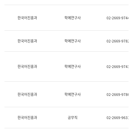
명,
교
직
육
위/
연
한국어진흥과
학예연구사
02-2669-9744
직
수
급,
과
전
어
화,
문
담
연
한국어진흥과
학예연구사
02-2669-9782
당
구
업
실
무)
어
문
연
한국어진흥과
학예연구사
02-2669-9743
구
과
어
문
연
한국어진흥과
학예연구사
02-2669-9786
구
과
(사
전
팀)
한국어진흥과
공무직
02-2669-9631
언
어
정