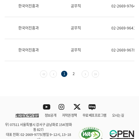
보
한국어진흥과
공무직
02-2669-9764
과
한
국
어
한국어진흥과
공무직
02-2669-9641
진
흥
과
수
한국어진흥과
공무직
02-2669-9678
어
점
자
진
흥
첫 페이지
이전 페이지
다음 페이지
마지막 페이지
1
2
과
Youtube
Instagram
Twitter
blog
개인정보 처리 방침
정보공개
저작권 정책
무료 배포 프로그램
오시는 길
바로 가기
문체부와 소속기관
우) 07511 서울특별시 강서구 금낭화로 154(방화
동 827)
대표 전화: 02-2669-9775(평일 9~12시, 13~18