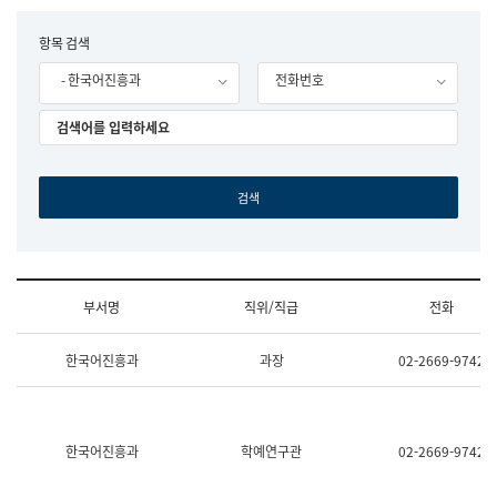
립
국
F
항목 검색
어
o
원
- 한국어진흥과
전화번호
r
조
m
직
도
국
어
원
원
장
기
획
연
수
부서명
직위/직급
전화
부
기
조
획
한국어진흥과
과장
02-2669-9742
직
운
및
영
업
과
무
공
소
공
한국어진흥과
학예연구관
02-2669-9742
개
언
(부
어
서
과