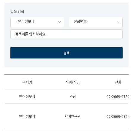
립
국
F
항목 검색
어
o
원
- 언어정보과
전화번호
r
조
m
직
도
국
어
원
원
장
기
획
연
수
부서명
직위/직급
전화
부
기
조
획
언어정보과
과장
02-2669-9750
직
운
및
영
업
과
무
공
언어정보과
학예연구관
02-2669-9754
소
공
개
언
(부
어
서
과