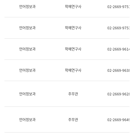
명,
교
언어정보과
학예연구사
02-2669-9751
직
육
위/
연
직
수
급,
과
언어정보과
학예연구사
02-2669-9753
전
어
화,
문
담
연
당
구
언어정보과
학예연구사
02-2669-9614
업
실
무)
어
문
연
언어정보과
학예연구사
02-2669-9638
구
과
어
문
연
언어정보과
주무관
02-2669-9628
구
과
(사
전
팀)
언어정보과
주무관
02-2669-9649
언
어
정