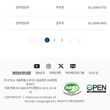
보
과
언어정보과
주무관
02-2669-9759
한
국
어
언어정보과
공무직
02-2669-9650
진
흥
과
수
첫 페이지
이전 페이지
다음 페이지
마지막 페이지
1
2
3
어
점
자
진
흥
과
Youtube
Instagram
Twitter
blog
개인정보 처리 방침
정보공개
저작권 정책
무료 배포 프로그램
오시는 길
바로 가기
문체부와 소속기관
우) 07511 서울특별시 강서구 금낭화로 154(방화
동 827)
대표 전화: 02-2669-9775(평일 9~12시, 13~18
시)
COPYRIGHT ⓒ National Institute of
Korean Language ALL RIGHTS RESERVED.