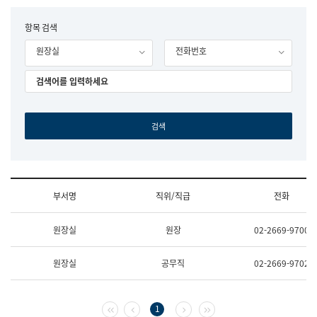
립
국
F
항목 검색
어
o
원
원장실
전화번호
r
조
m
직
도
국
어
원
원
장
기
획
연
수
부서명
직위/직급
전화
부
기
조
획
원장실
원장
02-2669-9700
직
운
및
영
업
과
원장실
공무직
02-2669-9702
무
공
소
공
개
언
(부
어
첫 페이지
이전 페이지
다음 페이지
마지막 페이지
1
서
과