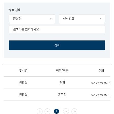
립
국
F
항목 검색
어
o
원
원장실
전화번호
r
조
m
직
도
국
어
원
원
장
기
획
연
수
부서명
직위/직급
전화
부
기
조
획
원장실
원장
02-2669-9700
직
운
및
영
업
과
원장실
공무직
02-2669-9702
무
공
소
공
개
언
(부
어
첫 페이지
이전 페이지
다음 페이지
마지막 페이지
1
서
과