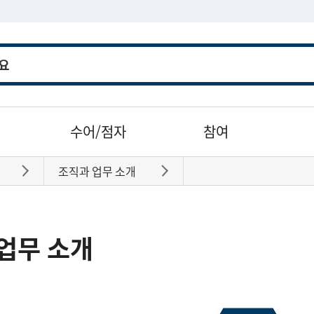
수어/점자
참여
조직과 업무 소개
바로가기
바로가기
업무 소개