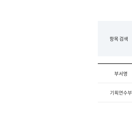
국
립
국
어
원
F
항목 검색
조
o
직
r
도
m
국
어
부서명
원
원
조
장
기획연수부
직
기
및
획
업
연
무
수
소
부
개
기