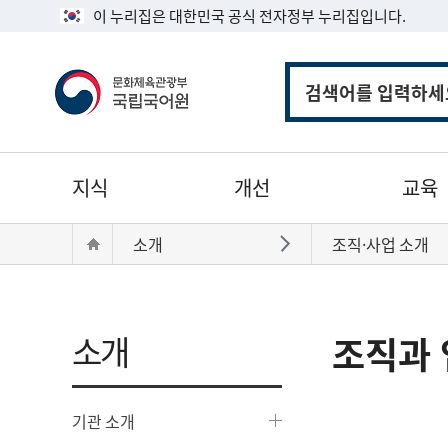
이 누리집은 대한민국 공식 전자정부 누리집입니다.
통
합
검
색
주
지식
개선
교육
메
뉴
현
Home
소개
조직·사업 소개
바로가기
재
위
치:
소개
조직과 
기관 소개