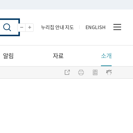
누리집 안내 지도
ENGLISH
전체 
축소
확대
알림
자료
소개
주소 복사
프린트
점자파일 내려받기
점자뷰어 보