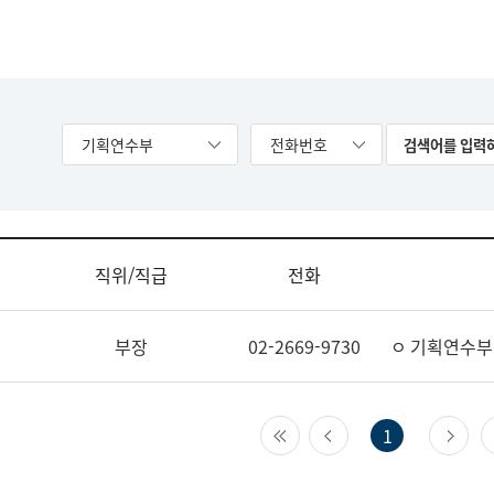
기획연수부
전화번호
직위/직급
전화
부장
02-2669-9730
ㅇ 기획연수부
첫 페이지
이전 페이지
다
1