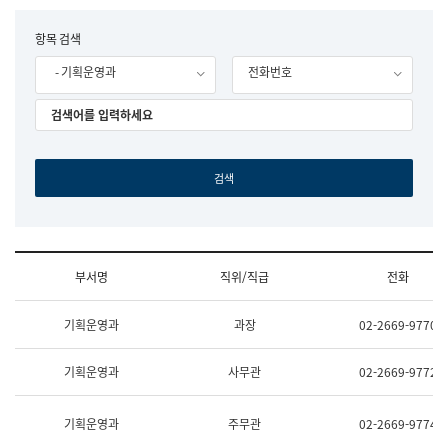
립
국
F
항목 검색
어
o
원
- 기획운영과
전화번호
r
조
m
직
도
국
어
원
원
장
기
획
연
수
부서명
직위/직급
전화
부
기
조
획
기획운영과
과장
02-2669-9770
직
운
및
영
업
과
기획운영과
사무관
02-2669-9772
무
공
소
공
개
언
기획운영과
주무관
02-2669-9774
(부
어
서
과