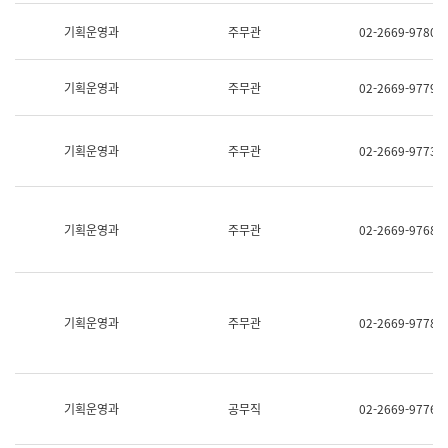
명,
교
직
기획운영과
주무관
02-2669-9780
육
위/
연
직
수
급,
과
기획운영과
주무관
02-2669-9779
전
어
화,
문
담
연
당
기획운영과
주무관
02-2669-9773
구
업
실
무)
어
문
연
기획운영과
주무관
02-2669-9768
구
과
어
문
연
구
기획운영과
주무관
02-2669-9778
과
(사
전
팀)
언
기획운영과
공무직
02-2669-9776
어
정