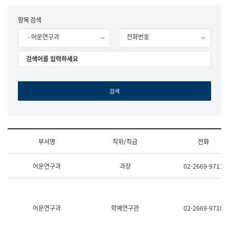
립
국
F
항목 검색
어
o
원
- 어문연구과
전화번호
r
조
m
직
도
국
어
원
원
장
기
획
연
수
부서명
직위/직급
전화
부
기
조
획
어문연구과
과장
02-2669-9711
직
운
및
영
업
과
무
공
소
공
어문연구과
학예연구관
02-2669-9718
개
언
(부
어
서
과