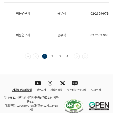
보
과
한
어문연구과
공무직
02-2669-9719
국
어
진
흥
과
어문연구과
공무직
02-2669-9635
수
어
점
자
진
첫 페이지
이전 페이지
다음 페이지
마지막 페이지
1
2
3
4
흥
과
Youtube
Instagram
Twitter
blog
개인정보 처리 방침
정보공개
저작권 정책
무료 배포 프로그램
오시는 길
바로 가기
문체부와 소속기관
우) 07511 서울특별시 강서구 금낭화로 154(방화
동 827)
대표 전화: 02-2669-9775(평일 9~12시, 13~18
시)