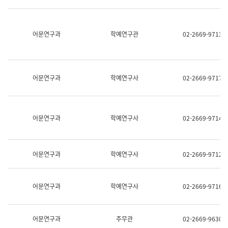
명,
교
직
육
위/
연
직
어문연구과
학예연구관
02-2669-9713
수
급,
과
전
어
화,
문
담
연
당
구
어문연구과
학예연구사
02-2669-9717
업
실
무)
어
문
연
어문연구과
학예연구사
02-2669-9714
구
과
어
문
어문연구과
학예연구사
02-2669-9712
연
구
과
(사
어문연구과
학예연구사
02-2669-9716
전
팀)
언
어
어문연구과
주무관
02-2669-9630
정