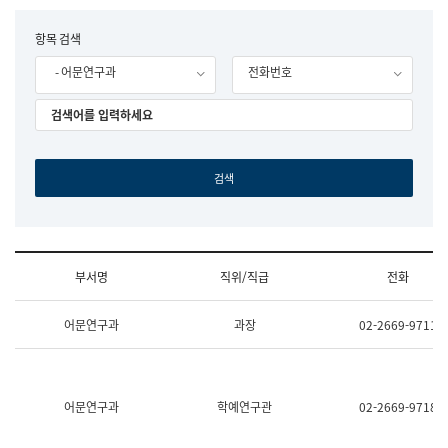
립
국
F
항목 검색
어
o
원
- 어문연구과
전화번호
r
조
m
직
도
국
어
원
원
장
기
획
연
수
부서명
직위/직급
전화
부
기
조
획
어문연구과
과장
02-2669-9711
직
운
및
영
업
과
무
공
소
공
어문연구과
학예연구관
02-2669-9718
개
언
(부
어
서
과