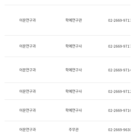
명,
교
직
육
위/
연
직
어문연구과
학예연구관
02-2669-9713
수
급,
과
전
어
화,
문
담
연
당
구
어문연구과
학예연구사
02-2669-9717
업
실
무)
어
문
연
어문연구과
학예연구사
02-2669-9714
구
과
어
문
어문연구과
학예연구사
02-2669-9712
연
구
과
(사
어문연구과
학예연구사
02-2669-9716
전
팀)
언
어
어문연구과
주무관
02-2669-9630
정