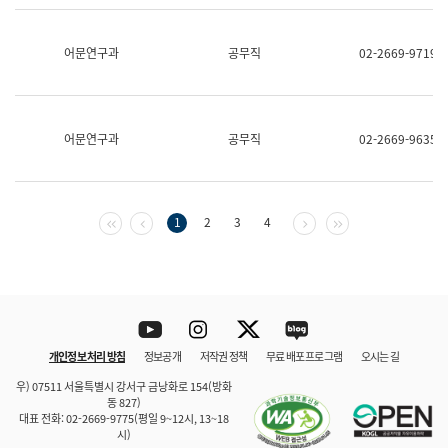
보
과
한
어문연구과
공무직
02-2669-9719
국
어
진
흥
과
어문연구과
공무직
02-2669-9635
수
어
점
자
진
첫 페이지
이전 페이지
다음 페이지
마지막 페이지
1
2
3
4
흥
과
Youtube
Instagram
Twitter
blog
개인정보 처리 방침
정보공개
저작권 정책
무료 배포 프로그램
오시는 길
바로 가기
문체부와 소속기관
우) 07511 서울특별시 강서구 금낭화로 154(방화
동 827)
대표 전화: 02-2669-9775(평일 9~12시, 13~18
시)