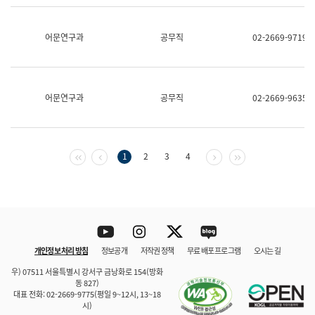
보
과
한
어문연구과
공무직
02-2669-9719
국
어
진
흥
과
어문연구과
공무직
02-2669-9635
수
어
점
자
진
첫 페이지
이전 페이지
다음 페이지
마지막 페이지
1
2
3
4
흥
과
Youtube
Instagram
Twitter
blog
개인정보 처리 방침
정보공개
저작권 정책
무료 배포 프로그램
오시는 길
바로 가기
문체부와 소속기관
우) 07511 서울특별시 강서구 금낭화로 154(방화
동 827)
대표 전화: 02-2669-9775(평일 9~12시, 13~18
시)