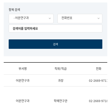
립
국
F
항목 검색
어
o
원
- 어문연구과
전화번호
r
조
m
직
도
국
어
원
원
장
기
획
연
수
부서명
직위/직급
전화
부
기
조
획
어문연구과
과장
02-2669-9711
직
운
및
영
업
과
무
공
소
공
어문연구과
학예연구관
02-2669-9718
개
언
(부
어
서
과