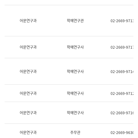
명,
교
직
육
위/
연
직
어문연구과
학예연구관
02-2669-9713
수
급,
과
전
어
화,
문
담
연
당
구
어문연구과
학예연구사
02-2669-9717
업
실
무)
어
문
연
어문연구과
학예연구사
02-2669-9714
구
과
어
문
어문연구과
학예연구사
02-2669-9712
연
구
과
(사
어문연구과
학예연구사
02-2669-9716
전
팀)
언
어
어문연구과
주무관
02-2669-9630
정