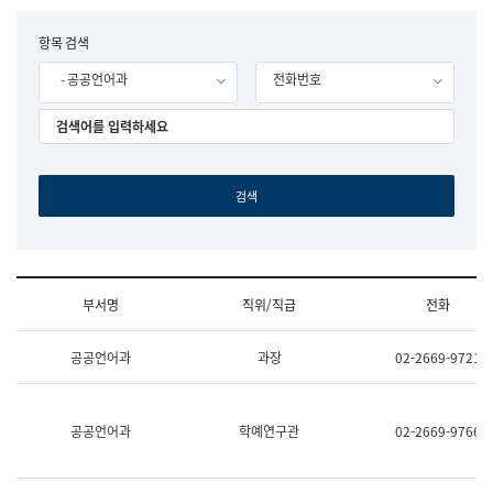
립
국
F
항목 검색
어
o
원
- 공공언어과
전화번호
r
조
m
직
도
국
어
원
원
장
기
획
연
수
부서명
직위/직급
전화
부
기
조
획
공공언어과
과장
02-2669-9721
직
운
및
영
업
과
무
공
공공언어과
학예연구관
02-2669-9766
소
공
개
언
(부
어
서
과