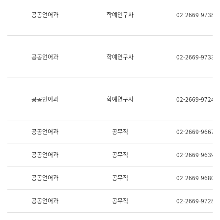
명,
교
공공언어과
학예연구사
02-2669-9738
직
육
위/
연
직
수
급,
과
전
어
공공언어과
학예연구사
02-2669-9733
화,
문
담
연
당
구
업
실
무)
어
공공언어과
학예연구사
02-2669-9724
문
연
구
과
공공언어과
공무직
02-2669-9667
어
문
연
공공언어과
공무직
02-2669-9639
구
과
(사
공공언어과
공무직
02-2669-9680
전
팀)
언
공공언어과
공무직
02-2669-9728
어
정