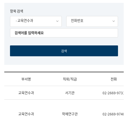
립
국
F
항목 검색
어
o
원
- 교육연수과
전화번호
r
조
m
직
도
국
어
원
원
장
기
획
연
수
부서명
직위/직급
전화
부
기
조
획
교육연수과
서기관
02-2669-9731
직
운
및
영
업
과
무
공
소
공
교육연수과
학예연구관
02-2669-9740
개
언
(부
어
서
과