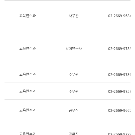
명,
교
직
육
위/
연
교육연수과
사무관
02-2669-9684
직
수
급,
과
전
어
화,
문
담
연
당
구
교육연수과
학예연구사
02-2669-9735
업
실
무)
어
문
연
구
교육연수과
주무관
02-2669-9736
과
어
문
교육연수과
주무관
02-2669-9758
연
구
과
(사
교육연수과
공무직
02-2669-9662
전
팀)
언
어
정
교육연수과
공무직
02-2669-9729