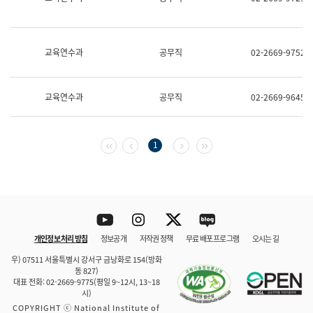
보
과
한
국
교육연수과
공무직
02-2669-9752
어
진
흥
과
교육연수과
공무직
02-2669-9645
수
어
점
자
첫 페이지
이전 페이지
다음 페이지
마지막 페이지
1
진
흥
과
Youtube
Instagram
Twitter
blog
개인정보 처리 방침
정보공개
저작권 정책
무료 배포 프로그램
오시는 길
바로 가기
문체부와 소속기관
우) 07511 서울특별시 강서구 금낭화로 154(방화
동 827)
대표 전화: 02-2669-9775(평일 9~12시, 13~18
시)
COPYRIGHT ⓒ National Institute of