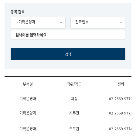
립
국
F
항목 검색
어
o
원
- 기획운영과
전화번호
r
조
m
직
도
국
어
원
원
장
기
획
연
수
부서명
직위/직급
전화
부
기
조
획
기획운영과
과장
02-2669-9770
직
운
및
영
업
과
기획운영과
사무관
02-2669-9772
무
공
소
공
개
언
기획운영과
주무관
02-2669-9774
(부
어
서
과