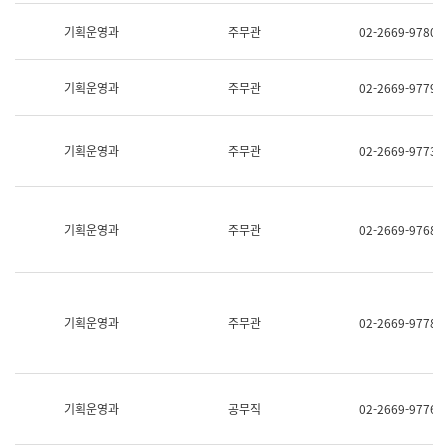
명,
교
직
기획운영과
주무관
02-2669-9780
육
위/
연
직
수
급,
과
기획운영과
주무관
02-2669-9779
전
어
화,
문
담
연
당
기획운영과
주무관
02-2669-9773
구
업
실
무)
어
문
연
기획운영과
주무관
02-2669-9768
구
과
어
문
연
구
기획운영과
주무관
02-2669-9778
과
(사
전
팀)
언
기획운영과
공무직
02-2669-9776
어
정