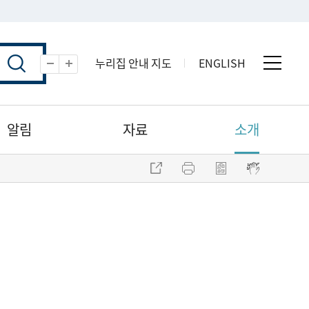
누리집 안내 지도
ENGLISH
전체 
축소
확대
알림
자료
소개
주소 복사
프린트
점자파일 내려받기
점자뷰어 보