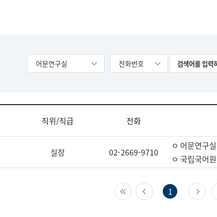
어문연구실
전화번호
직위/직급
전화
ㅇ 어문연구실
실장
02-2669-9710
ㅇ 국립국어원
첫 페이지
이전 페이지
다
1