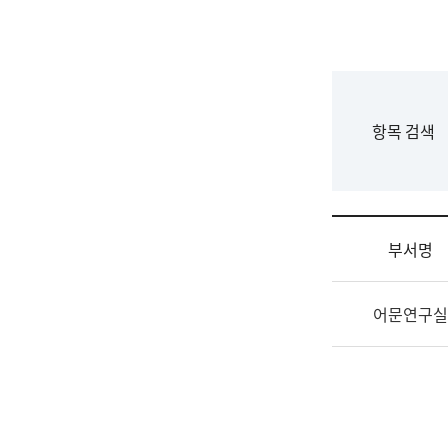
국
립
국
어
원
F
항목 검색
조
o
직
r
도
m
국
어
부서명
원
원
조
장
어문연구실
직
기
및
획
업
연
무
수
소
부
개
기