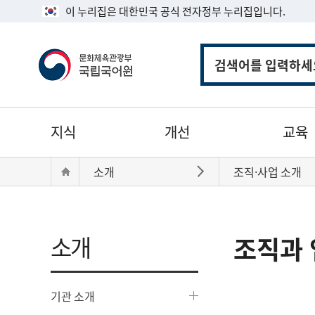
이 누리집은 대한민국 공식 전자정부 누리집입니다.
통
합
검
색
주
지식
개선
교육
메
뉴
현
Home
소개
조직·사업 소개
바로가기
재
위
치:
소개
조직과 
기관 소개