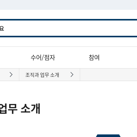
수어/점자
참여
조직과 업무 소개
바로가기
바로가기
업무 소개