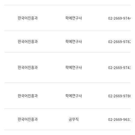
명,
교
직
육
위/
연
한국어진흥과
학예연구사
02-2669-9744
직
수
급,
과
전
어
화,
문
담
연
한국어진흥과
학예연구사
02-2669-9782
당
구
업
실
무)
어
문
연
한국어진흥과
학예연구사
02-2669-9743
구
과
어
문
연
한국어진흥과
학예연구사
02-2669-9786
구
과
(사
전
팀)
한국어진흥과
공무직
02-2669-9631
언
어
정