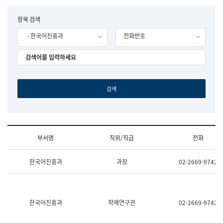
립
국
F
항목 검색
어
o
원
- 한국어진흥과
전화번호
r
조
m
직
도
국
어
원
원
장
기
획
연
수
부서명
직위/직급
전화
부
기
조
획
한국어진흥과
과장
02-2669-9742
직
운
및
영
업
과
무
공
소
공
한국어진흥과
학예연구관
02-2669-9742
개
언
(부
어
서
과