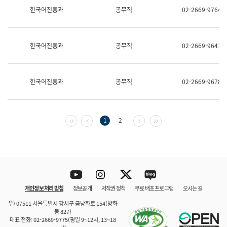
보
한국어진흥과
공무직
02-2669-9764
과
한
국
어
한국어진흥과
공무직
02-2669-9641
진
흥
과
수
한국어진흥과
공무직
02-2669-9678
어
점
자
진
흥
첫 페이지
이전 페이지
다음 페이지
마지막 페이지
1
2
과
Youtube
Instagram
Twitter
blog
개인정보 처리 방침
정보공개
저작권 정책
무료 배포 프로그램
오시는 길
바로 가기
문체부와 소속기관
우) 07511 서울특별시 강서구 금낭화로 154(방화
동 827)
대표 전화: 02-2669-9775(평일 9~12시, 13~18