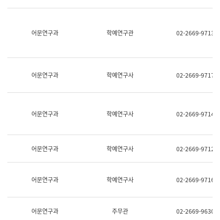
명,
교
직
육
위/
연
직
어문연구과
학예연구관
02-2669-9713
수
급,
과
전
어
화,
문
담
연
당
구
어문연구과
학예연구사
02-2669-9717
업
실
무)
어
문
연
어문연구과
학예연구사
02-2669-9714
구
과
어
문
어문연구과
학예연구사
02-2669-9712
연
구
과
(사
어문연구과
학예연구사
02-2669-9716
전
팀)
언
어
어문연구과
주무관
02-2669-9630
정