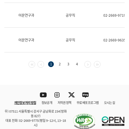
보
과
한
어문연구과
공무직
02-2669-9719
국
어
진
흥
과
어문연구과
공무직
02-2669-9635
수
어
점
자
진
첫 페이지
이전 페이지
다음 페이지
마지막 페이지
1
2
3
4
흥
과
Youtube
Instagram
Twitter
blog
개인정보 처리 방침
정보공개
저작권 정책
무료 배포 프로그램
오시는 길
바로 가기
문체부와 소속기관
우) 07511 서울특별시 강서구 금낭화로 154(방화
동 827)
대표 전화: 02-2669-9775(평일 9~12시, 13~18
시)