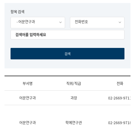
립
국
F
항목 검색
어
o
원
- 어문연구과
전화번호
r
조
m
직
도
국
어
원
원
장
기
획
연
수
부서명
직위/직급
전화
부
기
조
획
어문연구과
과장
02-2669-9711
직
운
및
영
업
과
무
공
소
공
어문연구과
학예연구관
02-2669-9718
개
언
(부
어
서
과