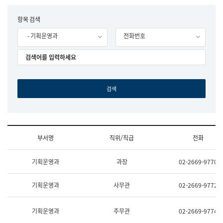
립
국
F
항목 검색
어
o
원
- 기획운영과
전화번호
r
조
m
직
도
국
어
원
원
장
기
획
연
수
부서명
직위/직급
전화
부
기
조
획
기획운영과
과장
02-2669-9770
직
운
및
영
업
과
기획운영과
사무관
02-2669-9772
무
공
소
공
개
언
기획운영과
주무관
02-2669-9774
(부
어
서
과