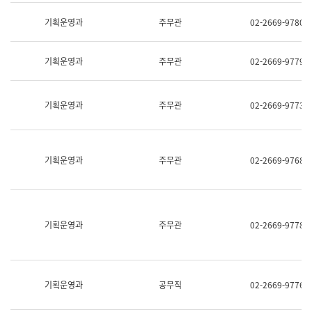
명,
교
직
기획운영과
주무관
02-2669-9780
육
위/
연
직
수
급,
과
기획운영과
주무관
02-2669-9779
전
어
화,
문
담
연
당
기획운영과
주무관
02-2669-9773
구
업
실
무)
어
문
연
기획운영과
주무관
02-2669-9768
구
과
어
문
연
구
기획운영과
주무관
02-2669-9778
과
(사
전
팀)
언
기획운영과
공무직
02-2669-9776
어
정