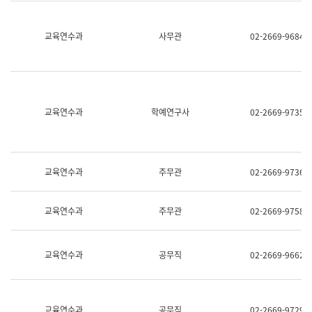
명,
교
직
육
위/
연
교육연수과
사무관
02-2669-9684
직
수
급,
과
전
어
화,
문
담
연
당
구
교육연수과
학예연구사
02-2669-9735
업
실
무)
어
문
연
구
교육연수과
주무관
02-2669-9736
과
어
문
교육연수과
주무관
02-2669-9758
연
구
과
(사
교육연수과
공무직
02-2669-9662
전
팀)
언
어
정
교육연수과
공무직
02-2669-9729