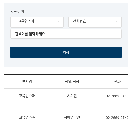
립
국
F
항목 검색
어
o
원
- 교육연수과
전화번호
r
조
m
직
도
국
어
원
원
장
기
획
연
수
부서명
직위/직급
전화
부
기
조
획
교육연수과
서기관
02-2669-9731
직
운
및
영
업
과
무
공
소
공
교육연수과
학예연구관
02-2669-9740
개
언
(부
어
서
과