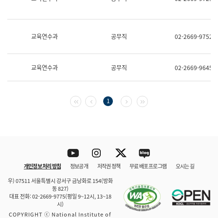
보
과
한
국
교육연수과
공무직
02-2669-9752
어
진
흥
과
교육연수과
공무직
02-2669-9645
수
어
점
자
첫 페이지
이전 페이지
다음 페이지
마지막 페이지
1
진
흥
과
Youtube
Instagram
Twitter
blog
개인정보 처리 방침
정보공개
저작권 정책
무료 배포 프로그램
오시는 길
바로 가기
문체부와 소속기관
우) 07511 서울특별시 강서구 금낭화로 154(방화
동 827)
대표 전화: 02-2669-9775(평일 9~12시, 13~18
시)
COPYRIGHT ⓒ National Institute of