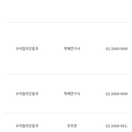
명,
교
직
육
위/
연
직
수
급,
과
전
어
화,
문
담
연
당
구
수어점자진흥과
학예연구사
02-2669-9698
업
실
무)
어
문
연
구
과
어
문
연
수어점자진흥과
학예연구사
02-2669-9696
구
과
(사
전
팀)
언
어
수어점자진흥과
주무관
02-2669-9613
정