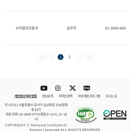
수어점자진흥과
공무직
02-2669-9661
첫 페이지
이전 페이지
다음 페이지
마지막 페이지
1
2
Youtube
Instagram
Twitter
blog
개인정보 처리 방침
정보공개
저작권 정책
무료 배포 프로그램
오시는 길
바로 가기
문체부와 소속기관
우) 07511 서울특별시 강서구 금낭화로 154(방화
동 827)
대표 전화: 02-2669-9775(평일 9~12시, 13~18
시)
COPYRIGHT ⓒ National Institute of
Korean Language ALL RIGHTS RESERVED.