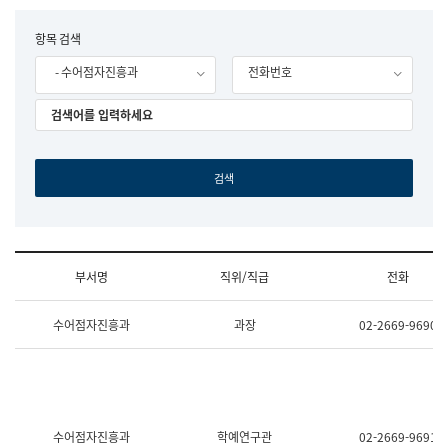
립
국
F
항목 검색
어
o
원
- 수어점자진흥과
전화번호
r
조
m
직
도
국
어
원
원
장
기
획
연
수
부서명
직위/직급
전화
부
기
조
획
수어점자진흥과
과장
02-2669-9690
직
운
및
영
업
과
무
공
소
공
개
언
(부
어
수어점자진흥과
학예연구관
02-2669-9691
서
과