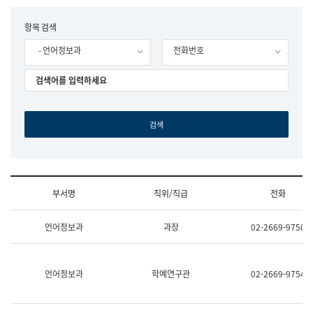
립
국
F
항목 검색
어
o
원
- 언어정보과
전화번호
r
조
m
직
도
국
어
원
원
장
기
획
연
수
부서명
직위/직급
전화
부
기
조
획
언어정보과
과장
02-2669-9750
직
운
및
영
업
과
무
공
언어정보과
학예연구관
02-2669-9754
소
공
개
언
(부
어
서
과