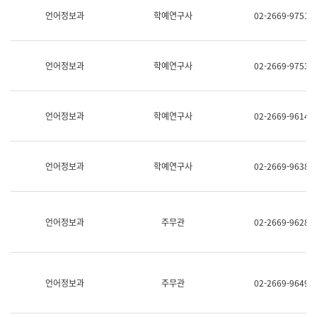
명,
교
언어정보과
학예연구사
02-2669-9751
직
육
위/
연
직
수
급,
과
언어정보과
학예연구사
02-2669-9753
전
어
화,
문
담
연
당
구
언어정보과
학예연구사
02-2669-9614
업
실
무)
어
문
연
언어정보과
학예연구사
02-2669-9638
구
과
어
문
연
언어정보과
주무관
02-2669-9628
구
과
(사
전
팀)
언어정보과
주무관
02-2669-9649
언
어
정