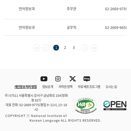
보
과
언어정보과
주무관
02-2669-9759
한
국
어
언어정보과
공무직
02-2669-9650
진
흥
과
수
첫 페이지
이전 페이지
다음 페이지
마지막 페이지
1
2
3
어
점
자
진
흥
과
Youtube
Instagram
Twitter
blog
개인정보 처리 방침
정보공개
저작권 정책
무료 배포 프로그램
오시는 길
바로 가기
문체부와 소속기관
우) 07511 서울특별시 강서구 금낭화로 154(방화
동 827)
대표 전화: 02-2669-9775(평일 9~12시, 13~18
시)
COPYRIGHT ⓒ National Institute of
Korean Language ALL RIGHTS RESERVED.