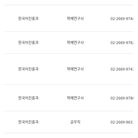
명,
교
직
육
위/
연
한국어진흥과
학예연구사
02-2669-9744
직
수
급,
과
전
어
화,
문
담
연
한국어진흥과
학예연구사
02-2669-9782
당
구
업
실
무)
어
문
연
한국어진흥과
학예연구사
02-2669-9743
구
과
어
문
연
한국어진흥과
학예연구사
02-2669-9786
구
과
(사
전
팀)
한국어진흥과
공무직
02-2669-9631
언
어
정