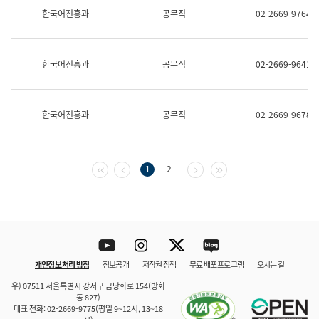
보
한국어진흥과
공무직
02-2669-9764
과
한
국
어
한국어진흥과
공무직
02-2669-9641
진
흥
과
수
한국어진흥과
공무직
02-2669-9678
어
점
자
진
흥
첫 페이지
이전 페이지
다음 페이지
마지막 페이지
1
2
과
Youtube
Instagram
Twitter
blog
개인정보 처리 방침
정보공개
저작권 정책
무료 배포 프로그램
오시는 길
바로 가기
문체부와 소속기관
우) 07511 서울특별시 강서구 금낭화로 154(방화
동 827)
대표 전화: 02-2669-9775(평일 9~12시, 13~18