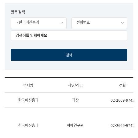
립
국
F
항목 검색
어
o
원
- 한국어진흥과
전화번호
r
조
m
직
도
국
어
원
원
장
기
획
연
수
부서명
직위/직급
전화
부
기
조
획
한국어진흥과
과장
02-2669-9742
직
운
및
영
업
과
무
공
소
공
한국어진흥과
학예연구관
02-2669-9742
개
언
(부
어
서
과