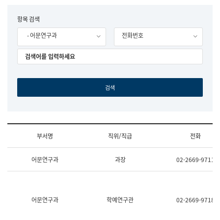
립
국
F
항목 검색
어
o
원
- 어문연구과
전화번호
r
조
m
직
도
국
어
원
원
장
기
획
연
수
부서명
직위/직급
전화
부
기
조
획
어문연구과
과장
02-2669-9711
직
운
및
영
업
과
무
공
소
공
어문연구과
학예연구관
02-2669-9718
개
언
(부
어
서
과