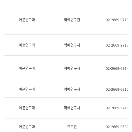
명,
교
직
육
위/
연
직
어문연구과
학예연구관
02-2669-9713
수
급,
과
전
어
화,
문
담
연
당
구
어문연구과
학예연구사
02-2669-9717
업
실
무)
어
문
연
어문연구과
학예연구사
02-2669-9714
구
과
어
문
어문연구과
학예연구사
02-2669-9712
연
구
과
(사
어문연구과
학예연구사
02-2669-9716
전
팀)
언
어
어문연구과
주무관
02-2669-9630
정