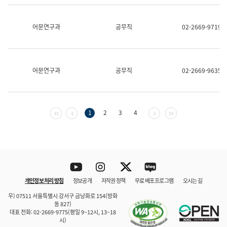
보
과
한
어문연구과
공무직
02-2669-9719
국
어
진
흥
과
어문연구과
공무직
02-2669-9635
수
어
점
자
진
첫 페이지
이전 페이지
다음 페이지
마지막 페이지
1
2
3
4
흥
과
Youtube
Instagram
Twitter
blog
개인정보 처리 방침
정보공개
저작권 정책
무료 배포 프로그램
오시는 길
바로 가기
문체부와 소속기관
우) 07511 서울특별시 강서구 금낭화로 154(방화
동 827)
대표 전화: 02-2669-9775(평일 9~12시, 13~18
시)