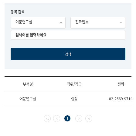
립
국
F
항목 검색
어
o
원
어문연구실
전화번호
r
조
m
직
도
국
어
원
원
장
기
획
연
수
부서명
직위/직급
전화
부
기
조
획
어문연구실
실장
02-2669-9710
직
운
및
영
업
과
무
공
첫 페이지
이전 페이지
다음 페이지
마지막 페이지
1
소
공
개
언
(부
어
서
과