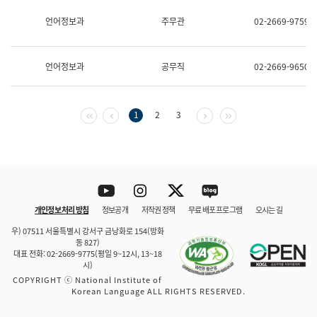
보
과
언어정보과
주무관
02-2669-9759
한
국
어
언어정보과
공무직
02-2669-9650
진
흥
과
수
첫 페이지
이전 페이지
다음 페이지
마지막 페이지
1
2
3
어
점
자
진
흥
과
Youtube
Instagram
Twitter
blog
개인정보 처리 방침
정보공개
저작권 정책
무료 배포 프로그램
오시는 길
바로 가기
문체부와 소속기관
우) 07511 서울특별시 강서구 금낭화로 154(방화
동 827)
대표 전화: 02-2669-9775(평일 9~12시, 13~18
시)
COPYRIGHT ⓒ National Institute of
Korean Language ALL RIGHTS RESERVED.