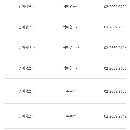
명,
교
언어정보과
학예연구사
02-2669-9751
직
육
위/
연
직
수
급,
과
언어정보과
학예연구사
02-2669-9753
전
어
화,
문
담
연
당
구
언어정보과
학예연구사
02-2669-9614
업
실
무)
어
문
연
언어정보과
학예연구사
02-2669-9638
구
과
어
문
연
언어정보과
주무관
02-2669-9628
구
과
(사
전
팀)
언어정보과
주무관
02-2669-9649
언
어
정