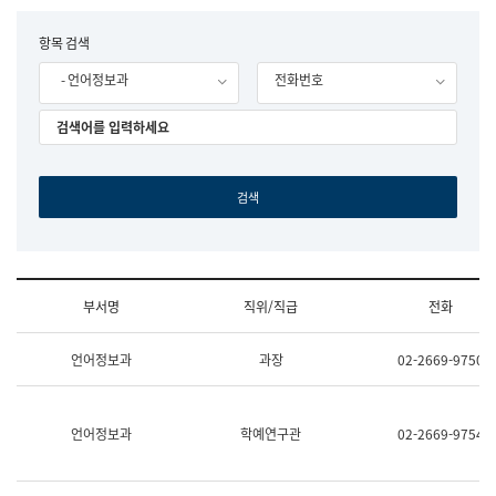
립
국
F
항목 검색
어
o
원
- 언어정보과
전화번호
r
조
m
직
도
국
어
원
원
장
기
획
연
수
부서명
직위/직급
전화
부
기
조
획
언어정보과
과장
02-2669-9750
직
운
및
영
업
과
무
공
언어정보과
학예연구관
02-2669-9754
소
공
개
언
(부
어
서
과