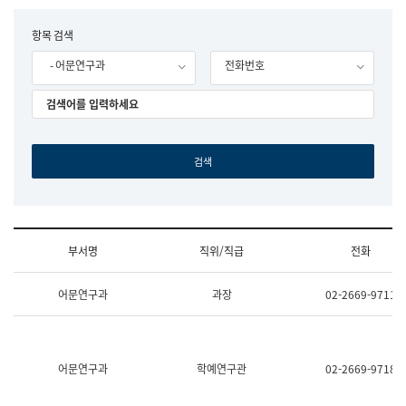
립
국
F
항목 검색
어
o
원
- 어문연구과
전화번호
r
조
m
직
도
국
어
원
원
장
기
획
연
수
부서명
직위/직급
전화
부
기
조
획
어문연구과
과장
02-2669-9711
직
운
및
영
업
과
무
공
소
공
어문연구과
학예연구관
02-2669-9718
개
언
(부
어
서
과