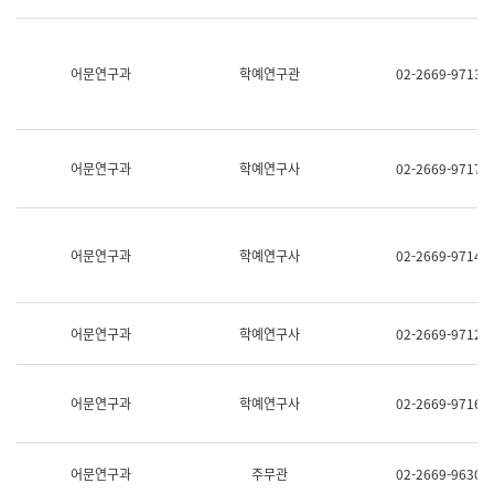
명,
교
직
육
위/
연
직
어문연구과
학예연구관
02-2669-9713
수
급,
과
전
어
화,
문
담
연
당
구
어문연구과
학예연구사
02-2669-9717
업
실
무)
어
문
연
어문연구과
학예연구사
02-2669-9714
구
과
어
문
어문연구과
학예연구사
02-2669-9712
연
구
과
(사
어문연구과
학예연구사
02-2669-9716
전
팀)
언
어
어문연구과
주무관
02-2669-9630
정