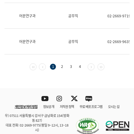
보
과
한
어문연구과
공무직
02-2669-9719
국
어
진
흥
과
어문연구과
공무직
02-2669-9635
수
어
점
자
진
첫 페이지
이전 페이지
다음 페이지
마지막 페이지
1
2
3
4
흥
과
Youtube
Instagram
Twitter
blog
개인정보 처리 방침
정보공개
저작권 정책
무료 배포 프로그램
오시는 길
바로 가기
문체부와 소속기관
우) 07511 서울특별시 강서구 금낭화로 154(방화
동 827)
대표 전화: 02-2669-9775(평일 9~12시, 13~18
시)