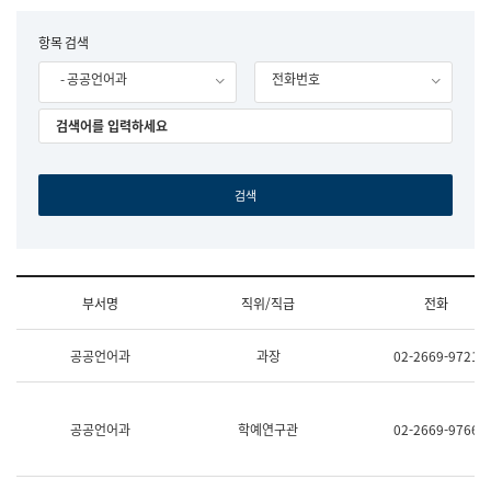
립
국
F
항목 검색
어
o
원
- 공공언어과
전화번호
r
조
m
직
도
국
어
원
원
장
기
획
연
수
부서명
직위/직급
전화
부
기
조
획
공공언어과
과장
02-2669-9721
직
운
및
영
업
과
무
공
공공언어과
학예연구관
02-2669-9766
소
공
개
언
(부
어
서
과