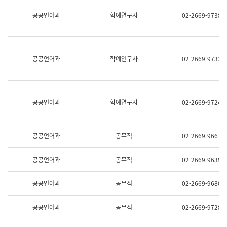
명,
교
공공언어과
학예연구사
02-2669-9738
직
육
위/
연
직
수
급,
과
전
어
공공언어과
학예연구사
02-2669-9733
화,
문
담
연
당
구
업
실
무)
어
공공언어과
학예연구사
02-2669-9724
문
연
구
과
공공언어과
공무직
02-2669-9667
어
문
연
공공언어과
공무직
02-2669-9639
구
과
(사
공공언어과
공무직
02-2669-9680
전
팀)
언
공공언어과
공무직
02-2669-9728
어
정