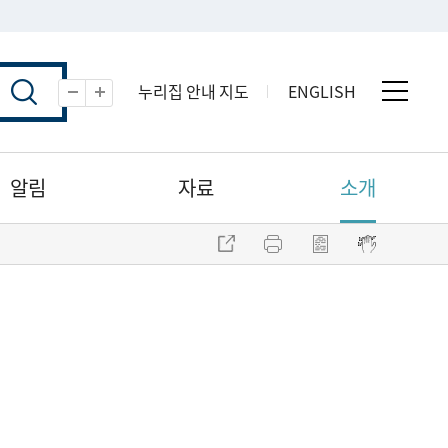
누리집 안내 지도
ENGLISH
전체 
축소
확대
알림
자료
소개
주소 복사
프린트
점자파일 내려받기
점자뷰어 보