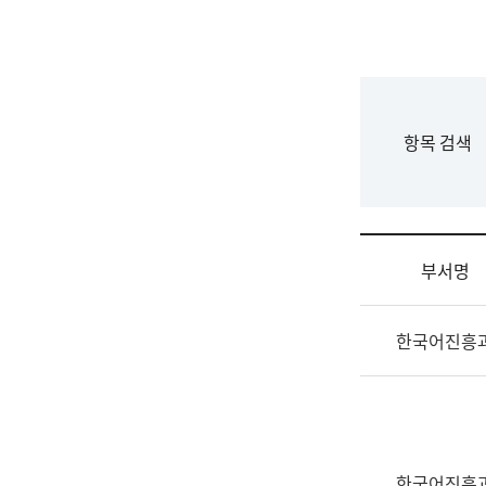
국
립
국
어
원
F
항목 검색
조
o
직
r
도
m
국
어
부서명
원
원
조
장
한국어진흥
직
기
및
획
업
연
무
수
소
부
개
기
한국어진흥