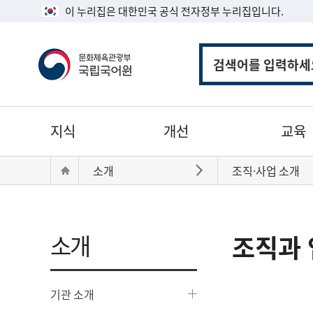
이 누리집은 대한민국 공식 전자정부 누리집입니다.
통
합
검
색
주
지식
개선
교육
메
뉴
현
Home
소개
조직·사업 소개
바로가기
재
위
치:
소개
조직과 
기관 소개