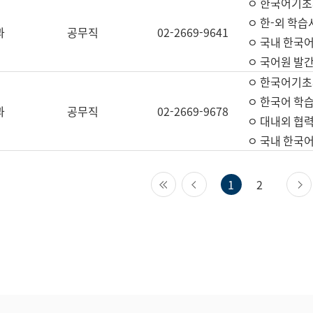
ㅇ 한국어기초
ㅇ 한-외 학습
과
공무직
02-2669-9641
ㅇ 국내 한국
ㅇ 국어원 발간
ㅇ 한국어기초
ㅇ 한국어 학
과
공무직
02-2669-9678
ㅇ 대내외 협력
ㅇ 국내 한국
첫 페이지
이전 페이지
1
2