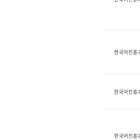
(부
획
서
운
명,
영
직
과
위/
공
직
공
급,
언
한국어진흥
전
어
화,
과
담
교
당
육
업
연
한국어진흥
무)
수
과
어
문
연
구
한국어진흥