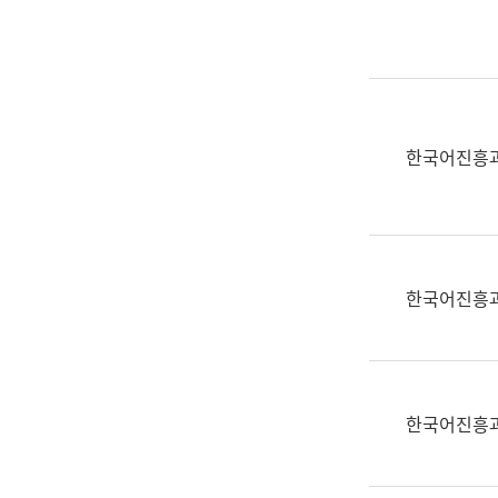
실
어
문
연
구
과
한국어진흥
어
문
연
구
과
한국어진흥
(사
전
팀)
언
어
한국어진흥
정
보
과