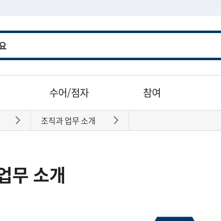
수어/점자
참여
조직과 업무 소개
바로가기
바로가기
업무 소개