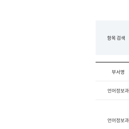
국
립
국
어
원
F
항목 검색
조
o
직
r
도
m
국
어
부서명
원
원
조
장
언어정보과
직
기
및
획
업
연
무
수
소
언어정보과
부
개
기