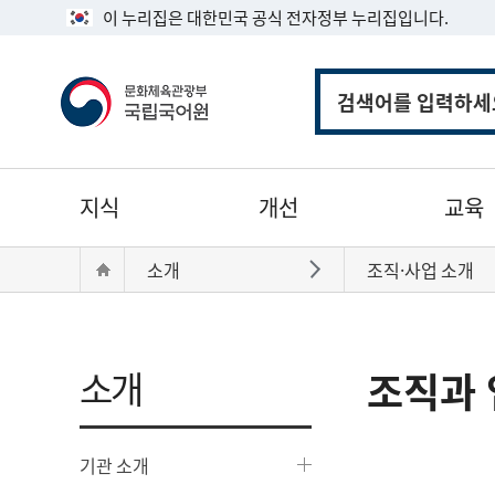
이 누리집은 대한민국 공식 전자정부 누리집입니다.
통
합
검
색
주
지식
개선
교육
메
뉴
현
Home
소개
조직·사업 소개
바로가기
재
위
치:
소개
조직과 
기관 소개