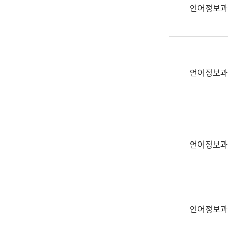
실
언어정보과
어
문
연
구
과
언어정보과
어
문
연
구
과
(사
언어정보과
전
팀)
언
어
정
언어정보과
보
과