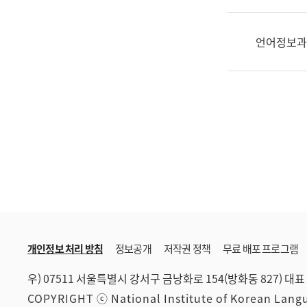
한
국
어
언어정보과
진
흥
과
수
어
점
자
진
흥
과
개인정보 처리 방침
정보공개
저작권 정책
무료 배포 프로그램
우) 07511 서울특별시 강서구 금낭화로 154(방화동 827)
대표 
COPYRIGHT ⓒ National Institute of Korean Lan