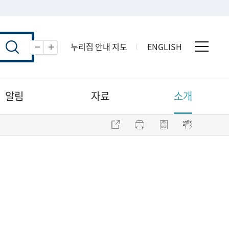
누리집 안내 지도
ENGLISH
전체 
축소
확대
알림
자료
소개
주소 복사
프린트
점자파일 내려받기
점자뷰어 보