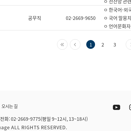
ㅇ 전산망 관련
ㅇ 한국어-외
공무직
02-2669-9650
ㅇ 국어 말뭉치
ㅇ 언어문화자원
첫 페이지
이전 페이지
1
2
3
Yout
오시는 길
전화: 02-2669-9775(평일 9~12시, 13~18시)
guage ALL RIGHTS RESERVED.