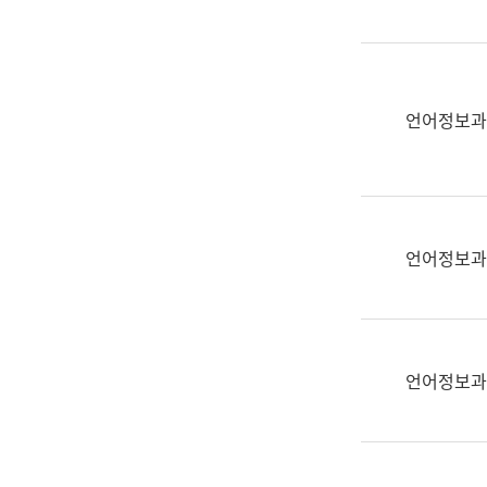
(부
획
서
운
명,
영
직
과
위/
언어정보과
공
직
공
급,
언
전
어
화,
과
담
교
언어정보과
당
육
업
연
무)
수
과
언어정보과
어
문
연
구