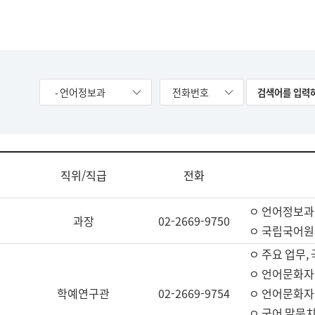
- 언어정보과
전화번호
직위/직급
전화
ㅇ 언어정보과
과장
02-2669-9750
ㅇ 국립국어원
ㅇ 주요 업무,
ㅇ 언어문화자
학예연구관
02-2669-9754
ㅇ 언어문화자
ㅇ 국어 말뭉치