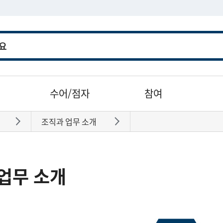
수어/점자
참여
조직과 업무 소개
바로가기
바로가기
업무 소개