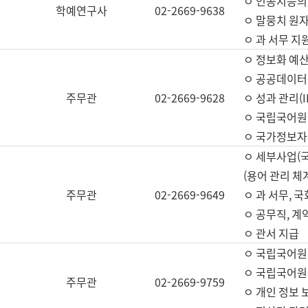
ㅇ 인공지능의
학예연구사
02-2669-9638
ㅇ 말뭉치 원자
ㅇ 과 서무 지
ㅇ 정보화 예산
ㅇ 공공데이터 
주무관
02-2669-9628
ㅇ 성과 관리(
ㅇ 국립국어원
ㅇ 국가정보자
ㅇ 세부사업(
(용어 관리 체
주무관
02-2669-9649
ㅇ 과 서무, 
ㅇ 공무직, 계
ㅇ 관서 지급
ㅇ 국립국어원
ㅇ 국립국어원
주무관
02-2669-9759
ㅇ 개인 정보 