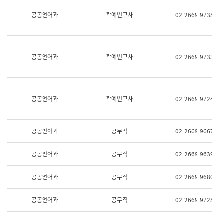
명,
교
공공언어과
학예연구사
02-2669-9738
직
육
위/
연
직
수
급,
과
전
어
공공언어과
학예연구사
02-2669-9733
화,
문
담
연
당
구
업
실
무)
어
공공언어과
학예연구사
02-2669-9724
문
연
구
과
공공언어과
공무직
02-2669-9667
어
문
연
공공언어과
공무직
02-2669-9639
구
과
(사
공공언어과
공무직
02-2669-9680
전
팀)
언
공공언어과
공무직
02-2669-9728
어
정