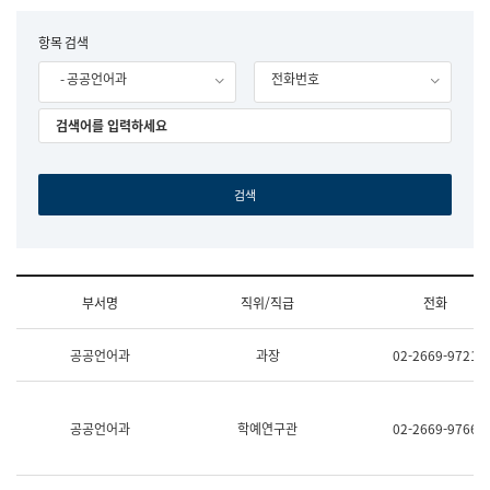
립
국
F
항목 검색
어
o
원
- 공공언어과
전화번호
r
조
m
직
도
국
어
원
원
장
기
획
연
수
부서명
직위/직급
전화
부
기
조
획
공공언어과
과장
02-2669-9721
직
운
및
영
업
과
무
공
공공언어과
학예연구관
02-2669-9766
소
공
개
언
(부
어
서
과