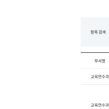
국
립
국
어
원
F
항목 검색
조
o
직
r
도
m
국
어
부서명
원
원
조
장
교육연수과
직
기
및
획
업
연
무
수
소
부
교육연수과
개
기