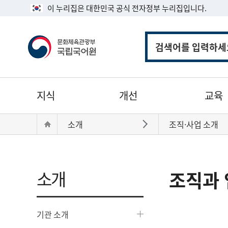
이 누리집은 대한민국 공식 전자정부 누리집입니다.
통
합
검
색
주
지식
개선
교육
메
뉴
현
Home
소개
조직·사업 소개
바로가기
재
위
치:
소개
조직과 
기관 소개