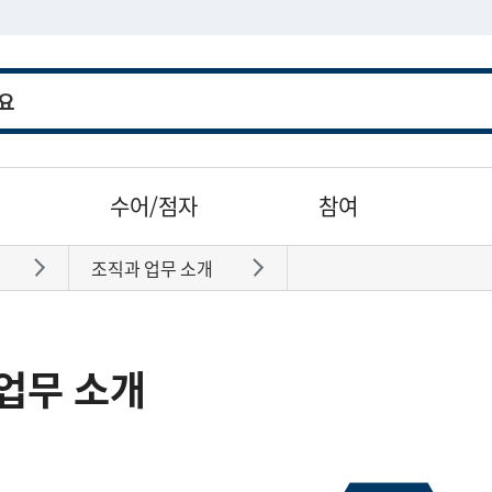
수어/점자
참여
조직과 업무 소개
바로가기
바로가기
업무 소개