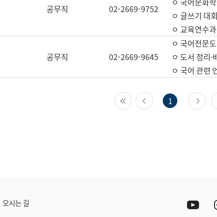
ㅇ 국어문화학
공무직
02-2669-9752
ㅇ 글쓰기 대회
ㅇ 교육연수과
ㅇ 국어전문도
공무직
02-2669-9645
ㅇ 도서 정리·
ㅇ 국어 관련
첫 페이지
이전 페이지
다
1
Yout
오시는 길