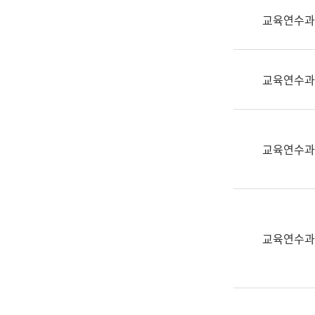
실
교육연수과
어
문
연
구
교육연수과
과
어
문
연
교육연수과
구
과
(사
전
팀)
교육연수과
언
어
정
보
과