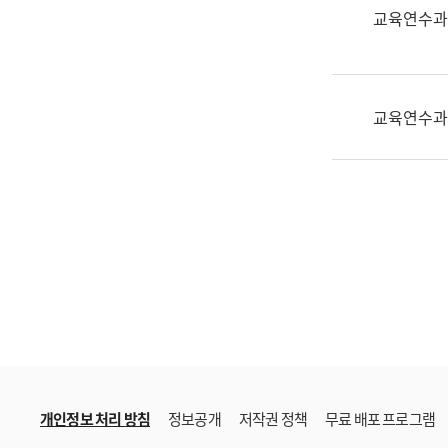
한
교육연수과
국
어
진
흥
교육연수과
과
수
어
점
자
진
흥
과
개인정보 처리 방침
정보공개
저작권 정책
무료 배포 프로그램