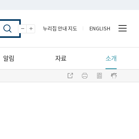
누리집 안내 지도
ENGLISH
전체 
축소
확대
알림
자료
소개
주소 복사
프린트
점자파일 내려받기
점자뷰어 보