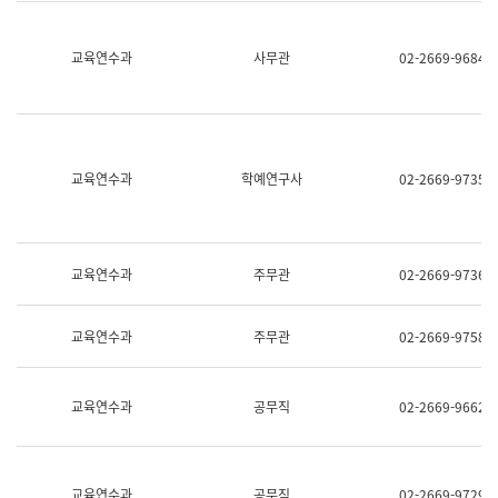
명,
교
직
육
위/
연
교육연수과
사무관
02-2669-9684
직
수
급,
과
전
어
화,
문
담
연
당
구
교육연수과
학예연구사
02-2669-9735
업
실
무)
어
문
연
구
교육연수과
주무관
02-2669-9736
과
어
문
교육연수과
주무관
02-2669-9758
연
구
과
(사
교육연수과
공무직
02-2669-9662
전
팀)
언
어
정
교육연수과
공무직
02-2669-9729