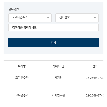
립
국
F
항목 검색
어
o
원
- 교육연수과
전화번호
r
조
m
직
도
국
어
원
원
장
기
획
연
수
부서명
직위/직급
전화
부
기
조
획
교육연수과
서기관
02-2669-9731
직
운
및
영
업
과
무
공
소
공
교육연수과
학예연구관
02-2669-9740
개
언
(부
어
서
과