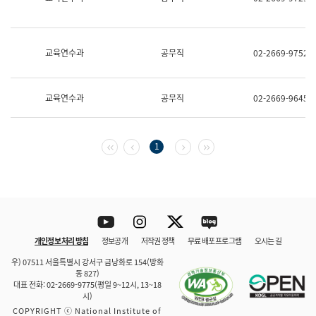
보
과
한
국
교육연수과
공무직
02-2669-9752
어
진
흥
과
교육연수과
공무직
02-2669-9645
수
어
점
자
첫 페이지
이전 페이지
다음 페이지
마지막 페이지
1
진
흥
과
Youtube
Instagram
Twitter
blog
개인정보 처리 방침
정보공개
저작권 정책
무료 배포 프로그램
오시는 길
바로 가기
문체부와 소속기관
우) 07511 서울특별시 강서구 금낭화로 154(방화
동 827)
대표 전화: 02-2669-9775(평일 9~12시, 13~18
시)
COPYRIGHT ⓒ National Institute of