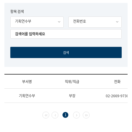
립
국
F
항목 검색
어
o
원
기획연수부
전화번호
r
조
m
직
도
국
어
원
원
장
기
획
연
수
부서명
직위/직급
전화
부
기
조
획
기획연수부
부장
02-2669-9730
직
운
및
영
업
과
무
공
첫 페이지
이전 페이지
다음 페이지
마지막 페이지
1
소
공
개
언
(부
어
서
과