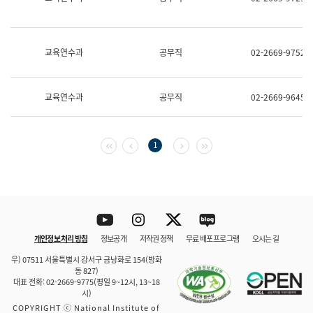
보
과
한
국
교육연수과
공무직
02-2669-9752
어
진
흥
과
교육연수과
공무직
02-2669-9645
수
어
점
자
첫 페이지
이전 페이지
다음 페이지
마지막 페이지
1
진
흥
과
Youtube
Instagram
Twitter
blog
개인정보 처리 방침
정보공개
저작권 정책
무료 배포 프로그램
오시는 길
바로 가기
문체부와 소속기관
우) 07511 서울특별시 강서구 금낭화로 154(방화
동 827)
대표 전화: 02-2669-9775(평일 9~12시, 13~18
시)
COPYRIGHT ⓒ National Institute of