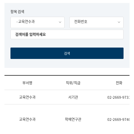
립
국
F
항목 검색
어
o
원
- 교육연수과
전화번호
r
조
m
직
도
국
어
원
원
장
기
획
연
수
부서명
직위/직급
전화
부
기
조
획
교육연수과
서기관
02-2669-9731
직
운
및
영
업
과
무
공
소
공
교육연수과
학예연구관
02-2669-9740
개
언
(부
어
서
과