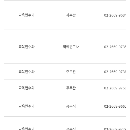
명,
교
직
육
위/
연
교육연수과
사무관
02-2669-9684
직
수
급,
과
전
어
화,
문
담
연
당
구
교육연수과
학예연구사
02-2669-9735
업
실
무)
어
문
연
구
교육연수과
주무관
02-2669-9736
과
어
문
교육연수과
주무관
02-2669-9758
연
구
과
(사
교육연수과
공무직
02-2669-9662
전
팀)
언
어
정
교육연수과
공무직
02-2669-9729