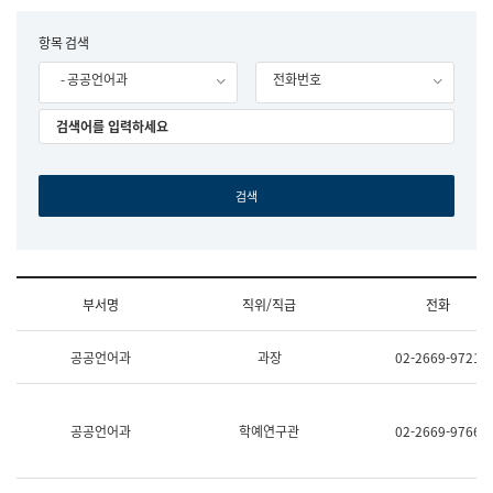
립
국
F
항목 검색
어
o
원
- 공공언어과
전화번호
r
조
m
직
도
국
어
원
원
장
기
획
연
수
부서명
직위/직급
전화
부
기
조
획
공공언어과
과장
02-2669-9721
직
운
및
영
업
과
무
공
공공언어과
학예연구관
02-2669-9766
소
공
개
언
(부
어
서
과