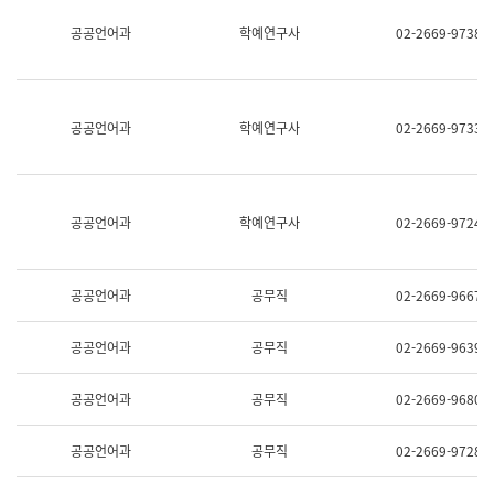
명,
교
공공언어과
학예연구사
02-2669-9738
직
육
위/
연
직
수
급,
과
전
어
공공언어과
학예연구사
02-2669-9733
화,
문
담
연
당
구
업
실
무)
어
공공언어과
학예연구사
02-2669-9724
문
연
구
과
공공언어과
공무직
02-2669-9667
어
문
연
공공언어과
공무직
02-2669-9639
구
과
(사
공공언어과
공무직
02-2669-9680
전
팀)
언
공공언어과
공무직
02-2669-9728
어
정