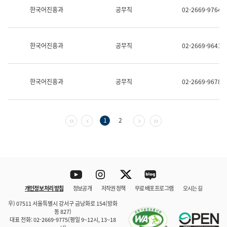
보
한국어진흥과
공무직
02-2669-9764
과
한
국
어
한국어진흥과
공무직
02-2669-9641
진
흥
과
수
한국어진흥과
공무직
02-2669-9678
어
점
자
진
흥
첫 페이지
이전 페이지
다음 페이지
마지막 페이지
1
2
과
Youtube
Instagram
Twitter
blog
개인정보 처리 방침
정보공개
저작권 정책
무료 배포 프로그램
오시는 길
바로 가기
문체부와 소속기관
우) 07511 서울특별시 강서구 금낭화로 154(방화
동 827)
대표 전화: 02-2669-9775(평일 9~12시, 13~18