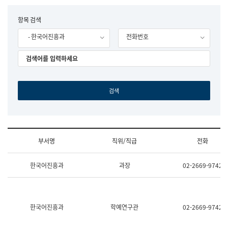
립
국
F
항목 검색
어
o
원
- 한국어진흥과
전화번호
r
조
m
직
도
국
어
원
원
장
기
획
연
수
부서명
직위/직급
전화
부
기
조
획
한국어진흥과
과장
02-2669-9742
직
운
및
영
업
과
무
공
소
공
한국어진흥과
학예연구관
02-2669-9742
개
언
(부
어
서
과