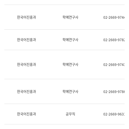
명,
교
직
육
위/
연
한국어진흥과
학예연구사
02-2669-9744
직
수
급,
과
전
어
화,
문
담
연
한국어진흥과
학예연구사
02-2669-9782
당
구
업
실
무)
어
문
연
한국어진흥과
학예연구사
02-2669-9743
구
과
어
문
연
한국어진흥과
학예연구사
02-2669-9786
구
과
(사
전
팀)
한국어진흥과
공무직
02-2669-9631
언
어
정