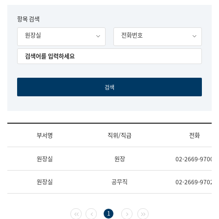
립
국
F
항목 검색
어
o
원
원장실
전화번호
r
조
m
직
도
국
어
원
원
장
기
획
연
수
부서명
직위/직급
전화
부
기
조
획
원장실
원장
02-2669-9700
직
운
및
영
업
과
원장실
공무직
02-2669-9702
무
공
소
공
개
언
(부
어
첫 페이지
이전 페이지
다음 페이지
마지막 페이지
1
서
과