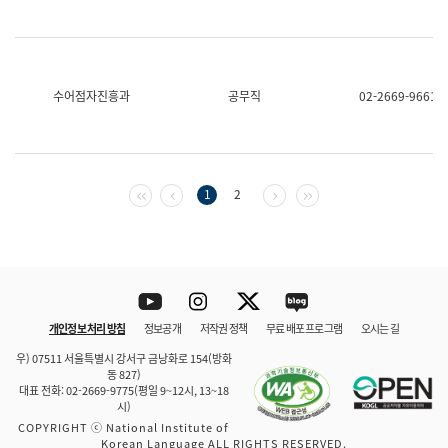
수어점자진흥과
공무직
02-2669-9661
첫 페이지
이전 페이지
다음 페이지
마지막 페이지
1
2
Youtube
Instagram
Twitter
blog
개인정보 처리 방침
정보공개
저작권 정책
무료 배포 프로그램
오시는 길
바로 가기
문체부와 소속기관
우) 07511 서울특별시 강서구 금낭화로 154(방화
동 827)
대표 전화: 02-2669-9775(평일 9~12시, 13~18
시)
COPYRIGHT ⓒ National Institute of
Korean Language ALL RIGHTS RESERVED.