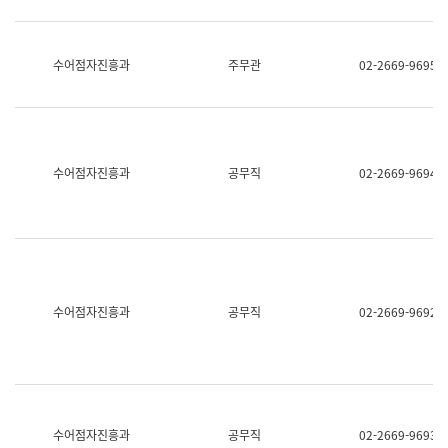
보
과
한
국
수어점자진흥과
주무관
02-2669-9695
어
진
흥
과
수
어
수어점자진흥과
공무직
02-2669-9694
점
자
진
흥
과
수어점자진흥과
공무직
02-2669-9692
수어점자진흥과
공무직
02-2669-9693