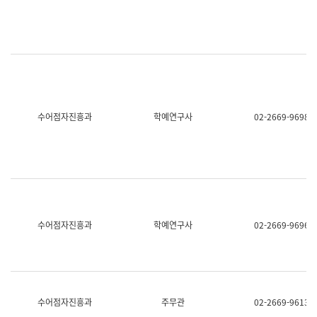
명,
교
직
육
위/
연
직
수
급,
과
전
어
화,
문
담
연
당
구
수어점자진흥과
학예연구사
02-2669-9698
업
실
무)
어
문
연
구
과
어
문
연
수어점자진흥과
학예연구사
02-2669-9696
구
과
(사
전
팀)
언
어
수어점자진흥과
주무관
02-2669-9613
정