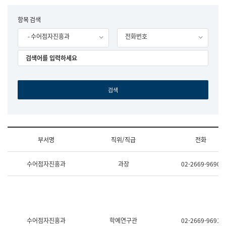
립
국
F
항목 검색
어
o
원
- 수어점자진흥과
전화번호
r
조
m
직
도
국
어
원
원
장
기
획
연
수
부서명
직위/직급
전화
부
기
조
획
수어점자진흥과
과장
02-2669-9690
직
운
및
영
업
과
무
공
소
공
개
언
(부
어
수어점자진흥과
학예연구관
02-2669-9691
서
과