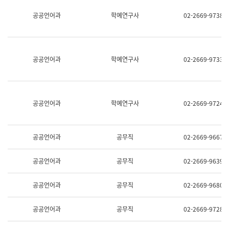
명,
교
공공언어과
학예연구사
02-2669-9738
직
육
위/
연
직
수
급,
과
전
어
공공언어과
학예연구사
02-2669-9733
화,
문
담
연
당
구
업
실
무)
어
공공언어과
학예연구사
02-2669-9724
문
연
구
과
공공언어과
공무직
02-2669-9667
어
문
연
공공언어과
공무직
02-2669-9639
구
과
(사
공공언어과
공무직
02-2669-9680
전
팀)
언
공공언어과
공무직
02-2669-9728
어
정