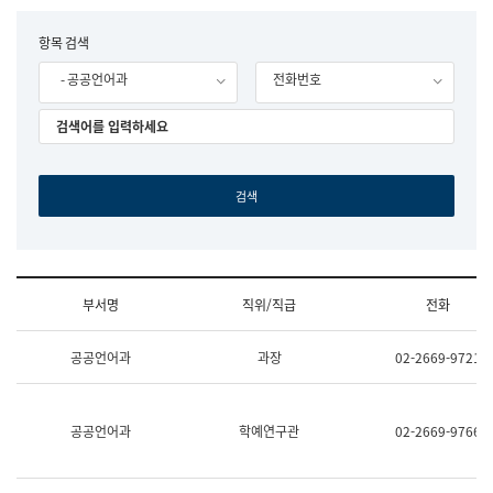
립
국
F
항목 검색
어
o
원
- 공공언어과
전화번호
r
조
m
직
도
국
어
원
원
장
기
획
연
수
부서명
직위/직급
전화
부
기
조
획
공공언어과
과장
02-2669-9721
직
운
및
영
업
과
무
공
공공언어과
학예연구관
02-2669-9766
소
공
개
언
(부
어
서
과