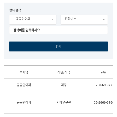
립
국
F
항목 검색
어
o
원
- 공공언어과
전화번호
r
조
m
직
도
국
어
원
원
장
기
획
연
수
부서명
직위/직급
전화
부
기
조
획
공공언어과
과장
02-2669-9721
직
운
및
영
업
과
무
공
공공언어과
학예연구관
02-2669-9766
소
공
개
언
(부
어
서
과