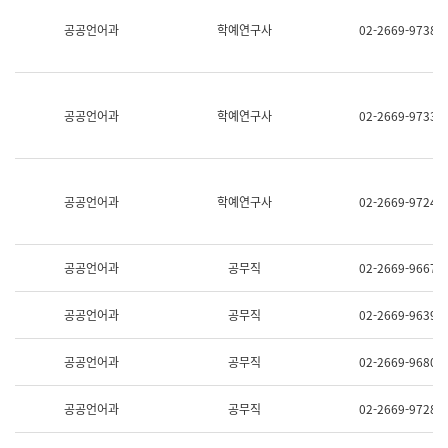
명,
교
공공언어과
학예연구사
02-2669-9738
직
육
위/
연
직
수
급,
과
전
어
공공언어과
학예연구사
02-2669-9733
화,
문
담
연
당
구
업
실
무)
어
공공언어과
학예연구사
02-2669-9724
문
연
구
과
공공언어과
공무직
02-2669-9667
어
문
연
공공언어과
공무직
02-2669-9639
구
과
(사
공공언어과
공무직
02-2669-9680
전
팀)
언
공공언어과
공무직
02-2669-9728
어
정