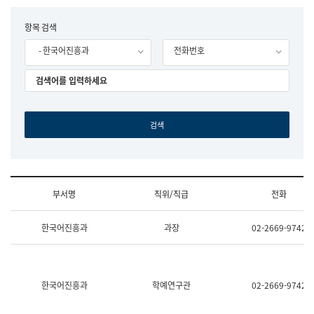
립
국
F
항목 검색
어
o
원
- 한국어진흥과
전화번호
r
조
m
직
도
국
어
원
원
장
기
획
연
수
부서명
직위/직급
전화
부
기
조
획
한국어진흥과
과장
02-2669-9742
직
운
및
영
업
과
무
공
소
공
한국어진흥과
학예연구관
02-2669-9742
개
언
(부
어
서
과