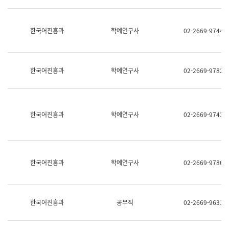
명,
교
직
육
위/
연
한국어진흥과
학예연구사
02-2669-9744
직
수
급,
과
전
어
화,
문
담
연
한국어진흥과
학예연구사
02-2669-9782
당
구
업
실
무)
어
문
연
한국어진흥과
학예연구사
02-2669-9743
구
과
어
문
연
한국어진흥과
학예연구사
02-2669-9786
구
과
(사
전
팀)
한국어진흥과
공무직
02-2669-9631
언
어
정