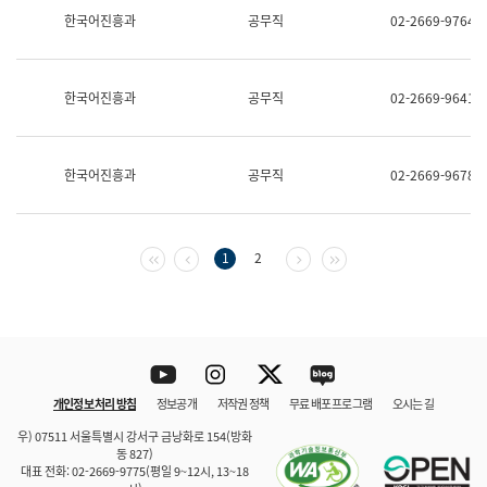
보
한국어진흥과
공무직
02-2669-9764
과
한
국
어
한국어진흥과
공무직
02-2669-9641
진
흥
과
수
한국어진흥과
공무직
02-2669-9678
어
점
자
진
흥
첫 페이지
이전 페이지
다음 페이지
마지막 페이지
1
2
과
Youtube
Instagram
Twitter
blog
개인정보 처리 방침
정보공개
저작권 정책
무료 배포 프로그램
오시는 길
바로 가기
문체부와 소속기관
우) 07511 서울특별시 강서구 금낭화로 154(방화
동 827)
대표 전화: 02-2669-9775(평일 9~12시, 13~18