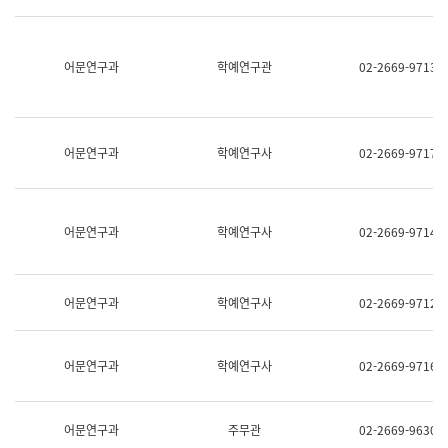
명,
교
직
육
위/
연
직
어문연구과
학예연구관
02-2669-9713
수
급,
과
전
어
화,
문
담
연
당
구
어문연구과
학예연구사
02-2669-9717
업
실
무)
어
문
연
어문연구과
학예연구사
02-2669-9714
구
과
어
문
어문연구과
학예연구사
02-2669-9712
연
구
과
(사
어문연구과
학예연구사
02-2669-9716
전
팀)
언
어
어문연구과
주무관
02-2669-9630
정