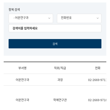
립
국
F
항목 검색
어
o
원
- 어문연구과
전화번호
r
조
m
직
도
국
어
원
원
장
기
획
연
수
부서명
직위/직급
전화
부
기
조
획
어문연구과
과장
02-2669-9711
직
운
및
영
업
과
무
공
소
공
어문연구과
학예연구관
02-2669-9718
개
언
(부
어
서
과