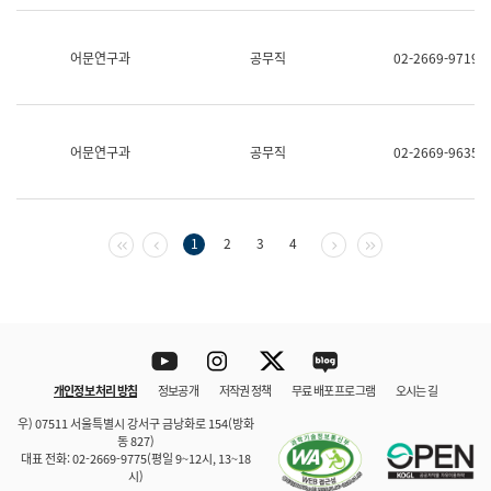
보
과
한
어문연구과
공무직
02-2669-9719
국
어
진
흥
과
어문연구과
공무직
02-2669-9635
수
어
점
자
진
첫 페이지
이전 페이지
다음 페이지
마지막 페이지
1
2
3
4
흥
과
Youtube
Instagram
Twitter
blog
개인정보 처리 방침
정보공개
저작권 정책
무료 배포 프로그램
오시는 길
바로 가기
문체부와 소속기관
우) 07511 서울특별시 강서구 금낭화로 154(방화
동 827)
대표 전화: 02-2669-9775(평일 9~12시, 13~18
시)