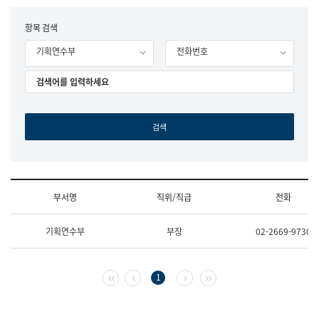
립
국
F
항목 검색
어
o
원
기획연수부
전화번호
r
조
m
직
도
국
어
원
원
장
기
획
연
수
부서명
직위/직급
전화
부
기
조
획
기획연수부
부장
02-2669-9730
직
운
및
영
업
과
무
공
첫 페이지
이전 페이지
다음 페이지
마지막 페이지
1
소
공
개
언
(부
어
서
과