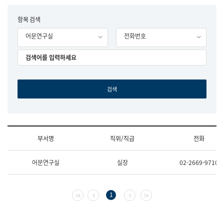
립
국
F
항목 검색
어
o
원
어문연구실
전화번호
r
조
m
직
도
국
어
원
원
장
기
획
연
수
부서명
직위/직급
전화
부
기
조
획
어문연구실
실장
02-2669-9710
직
운
및
영
업
과
무
공
첫 페이지
이전 페이지
다음 페이지
마지막 페이지
1
소
공
개
언
(부
어
서
과