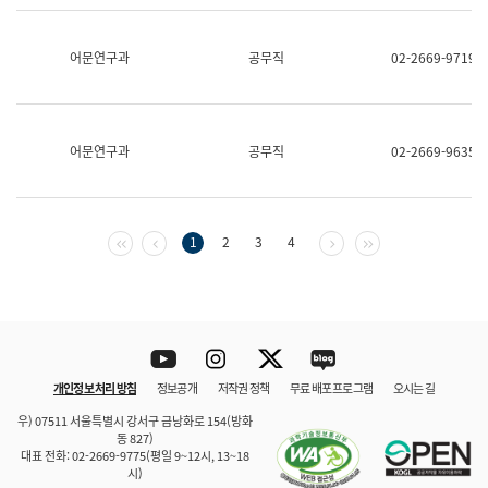
보
과
한
어문연구과
공무직
02-2669-9719
국
어
진
흥
과
어문연구과
공무직
02-2669-9635
수
어
점
자
진
첫 페이지
이전 페이지
다음 페이지
마지막 페이지
1
2
3
4
흥
과
Youtube
Instagram
Twitter
blog
개인정보 처리 방침
정보공개
저작권 정책
무료 배포 프로그램
오시는 길
바로 가기
문체부와 소속기관
우) 07511 서울특별시 강서구 금낭화로 154(방화
동 827)
대표 전화: 02-2669-9775(평일 9~12시, 13~18
시)