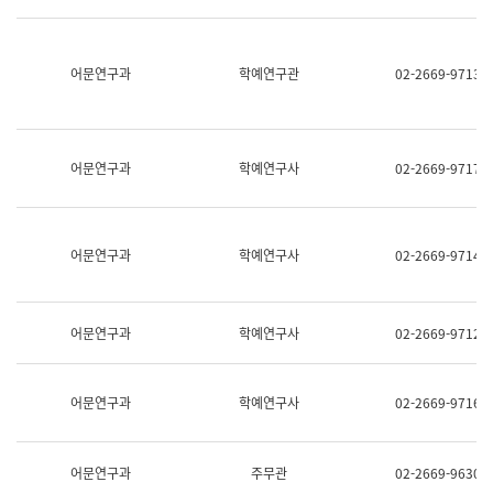
명,
교
직
육
위/
연
직
어문연구과
학예연구관
02-2669-9713
수
급,
과
전
어
화,
문
담
연
당
구
어문연구과
학예연구사
02-2669-9717
업
실
무)
어
문
연
어문연구과
학예연구사
02-2669-9714
구
과
어
문
어문연구과
학예연구사
02-2669-9712
연
구
과
(사
어문연구과
학예연구사
02-2669-9716
전
팀)
언
어
어문연구과
주무관
02-2669-9630
정