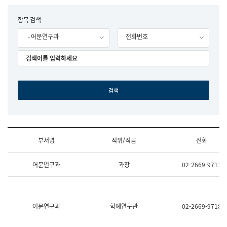
립
국
F
항목 검색
어
o
원
- 어문연구과
전화번호
r
조
m
직
도
국
어
원
원
장
기
획
연
수
부서명
직위/직급
전화
부
기
조
획
어문연구과
과장
02-2669-9711
직
운
및
영
업
과
무
공
소
공
어문연구과
학예연구관
02-2669-9718
개
언
(부
어
서
과