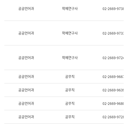
명,
교
공공언어과
학예연구사
02-2669-9738
직
육
위/
연
직
수
급,
과
전
어
공공언어과
학예연구사
02-2669-9733
화,
문
담
연
당
구
업
실
무)
어
공공언어과
학예연구사
02-2669-9724
문
연
구
과
공공언어과
공무직
02-2669-9667
어
문
연
공공언어과
공무직
02-2669-9639
구
과
(사
공공언어과
공무직
02-2669-9680
전
팀)
언
공공언어과
공무직
02-2669-9728
어
정