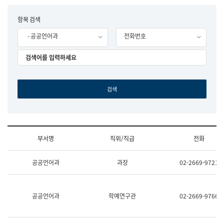
립
국
F
항목 검색
어
o
원
- 공공언어과
전화번호
r
조
m
직
도
국
어
원
원
장
기
획
연
수
부서명
직위/직급
전화
부
기
조
획
공공언어과
과장
02-2669-9721
직
운
및
영
업
과
무
공
공공언어과
학예연구관
02-2669-9766
소
공
개
언
(부
어
서
과