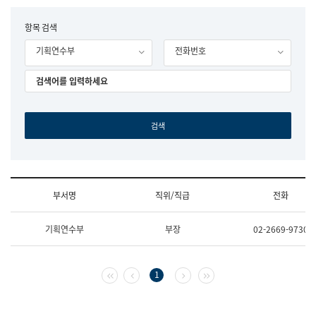
립
국
F
항목 검색
어
o
원
기획연수부
전화번호
r
조
m
직
도
국
어
원
원
장
기
획
연
수
부서명
직위/직급
전화
부
기
조
획
기획연수부
부장
02-2669-9730
직
운
및
영
업
과
무
공
첫 페이지
이전 페이지
다음 페이지
마지막 페이지
1
소
공
개
언
(부
어
서
과