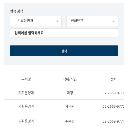
립
국
F
항목 검색
어
o
원
- 기획운영과
전화번호
r
조
m
직
도
국
어
원
원
장
기
획
연
수
부서명
직위/직급
전화
부
기
조
획
기획운영과
과장
02-2669-9770
직
운
및
영
업
과
기획운영과
사무관
02-2669-9772
무
공
소
공
개
언
기획운영과
주무관
02-2669-9774
(부
어
서
과