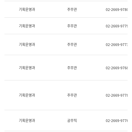
명,
교
직
기획운영과
주무관
02-2669-9780
육
위/
연
직
수
급,
과
기획운영과
주무관
02-2669-9779
전
어
화,
문
담
연
당
기획운영과
주무관
02-2669-9773
구
업
실
무)
어
문
연
기획운영과
주무관
02-2669-9768
구
과
어
문
연
구
기획운영과
주무관
02-2669-9778
과
(사
전
팀)
언
기획운영과
공무직
02-2669-9776
어
정