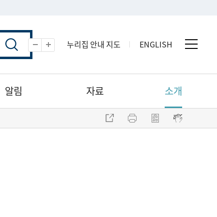
누리집 안내 지도
ENGLISH
전체 
축소
확대
알림
자료
소개
주소 복사
프린트
점자파일 내려받기
점자뷰어 보