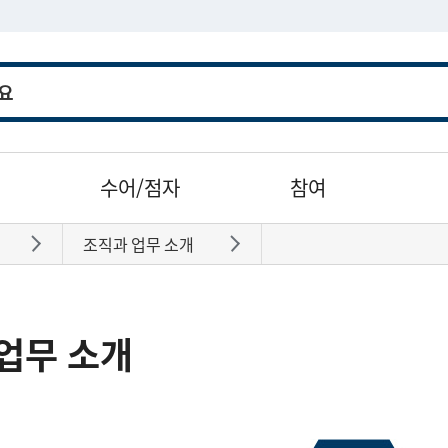
수어/점자
참여
조직과 업무 소개
바로가기
바로가기
업무 소개