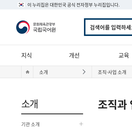
이 누리집은 대한민국 공식 전자정부 누리집입니다.
통
합
검
색
주
지식
개선
교육
메
뉴
현
Home
소개
조직·사업 소개
바로가기
재
위
치:
소개
조직과 
기관 소개