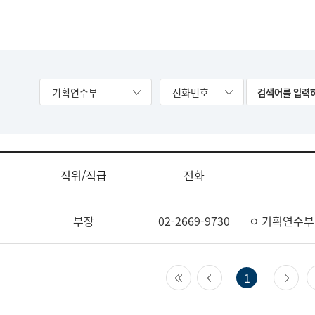
기획연수부
전화번호
직위/직급
전화
부장
02-2669-9730
ㅇ 기획연수부
첫 페이지
이전 페이지
다
1