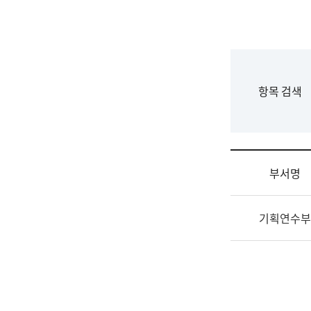
국
립
국
어
원
F
항목 검색
조
o
직
r
도
m
국
어
부서명
원
원
조
장
기획연수부
직
기
및
획
업
연
무
수
소
부
개
기