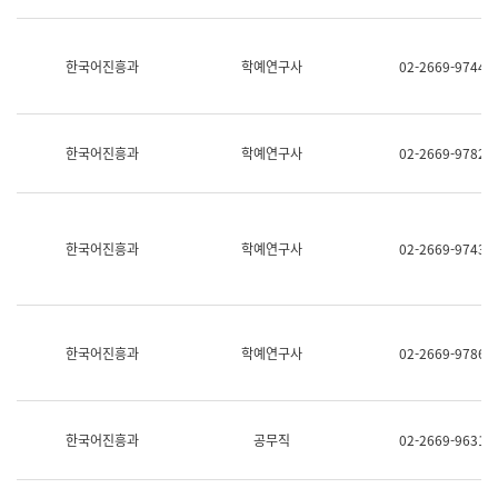
명,
교
직
육
위/
연
한국어진흥과
학예연구사
02-2669-9744
직
수
급,
과
전
어
화,
문
담
연
한국어진흥과
학예연구사
02-2669-9782
당
구
업
실
무)
어
문
연
한국어진흥과
학예연구사
02-2669-9743
구
과
어
문
연
한국어진흥과
학예연구사
02-2669-9786
구
과
(사
전
팀)
한국어진흥과
공무직
02-2669-9631
언
어
정