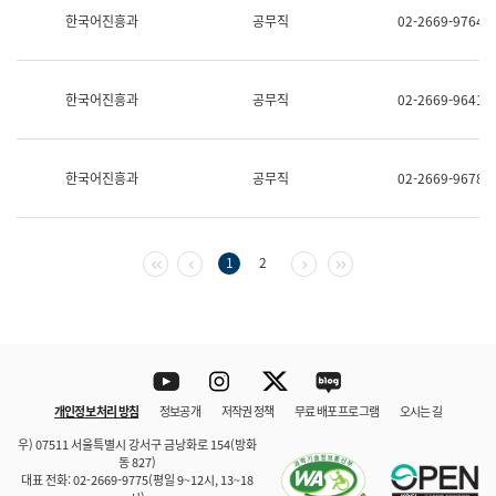
보
한국어진흥과
공무직
02-2669-9764
과
한
국
어
한국어진흥과
공무직
02-2669-9641
진
흥
과
수
한국어진흥과
공무직
02-2669-9678
어
점
자
진
흥
첫 페이지
이전 페이지
다음 페이지
마지막 페이지
1
2
과
Youtube
Instagram
Twitter
blog
개인정보 처리 방침
정보공개
저작권 정책
무료 배포 프로그램
오시는 길
바로 가기
문체부와 소속기관
우) 07511 서울특별시 강서구 금낭화로 154(방화
동 827)
대표 전화: 02-2669-9775(평일 9~12시, 13~18