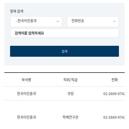
립
국
F
항목 검색
어
o
원
- 한국어진흥과
전화번호
r
조
m
직
도
국
어
원
원
장
기
획
연
수
부서명
직위/직급
전화
부
기
조
획
한국어진흥과
과장
02-2669-9742
직
운
및
영
업
과
무
공
소
공
한국어진흥과
학예연구관
02-2669-9742
개
언
(부
어
서
과