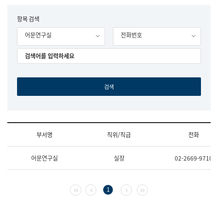
립
국
F
항목 검색
어
o
원
어문연구실
전화번호
r
조
m
직
도
국
어
원
원
장
기
획
연
수
부서명
직위/직급
전화
부
기
조
획
어문연구실
실장
02-2669-9710
직
운
및
영
업
과
무
공
첫 페이지
이전 페이지
다음 페이지
마지막 페이지
1
소
공
개
언
(부
어
서
과