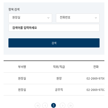
립
국
F
항목 검색
어
o
원
원장실
전화번호
r
조
m
직
도
국
어
원
원
장
기
획
연
수
부서명
직위/직급
전화
부
기
조
획
원장실
원장
02-2669-9700
직
운
및
영
업
과
원장실
공무직
02-2669-9702
무
공
소
공
개
언
(부
어
첫 페이지
이전 페이지
다음 페이지
마지막 페이지
1
서
과